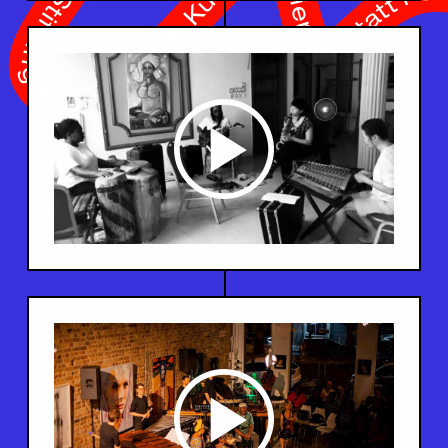
chstelle Kultur • WaliDad • Fondation SUISA • Albert Huber-Stiftung • Max Kohler Stiftung • artlink • Stiftung temperatio • Stanley Thomas Johnson Stiftung • Elisabeth Weber Stiftung • Stadt Zürich Kultur • Klavierwerkstatt René Waldhauser • Ernst Göhner Stiftung • Hans F. Tellenbach-Stiftung •